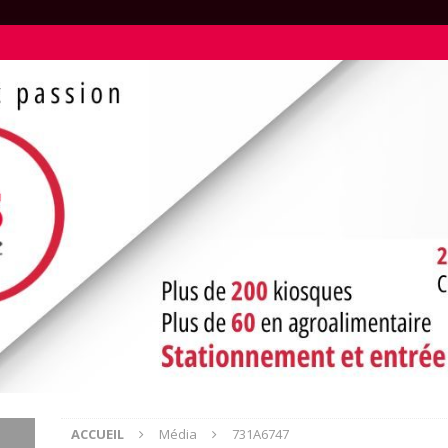
ACCUEIL
Média
731A6747