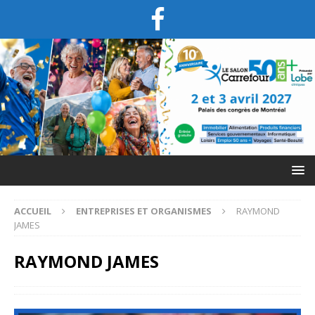
ACCUEIL
ENTREPRISES ET ORGANISMES
RAYMOND
JAMES
RAYMOND JAMES