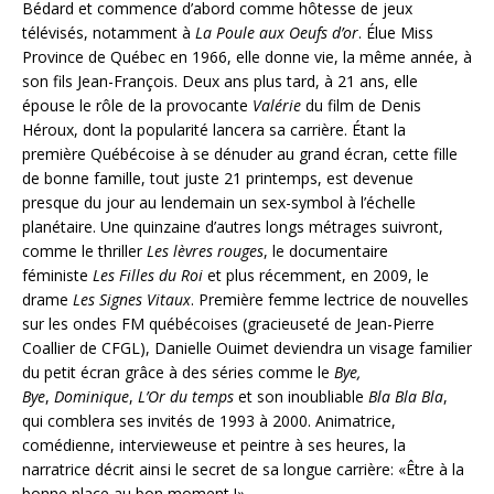
Bédard et commence d’abord comme hôtesse de jeux
télévisés, notamment à
La
Poule aux Oeufs d’or
. Élue Miss
Province de Québec en 1966, elle donne vie, la même année, à
son fils Jean-François. Deux ans plus tard, à 21 ans, elle
épouse le rôle de la provocante
Valérie
du film de Denis
Héroux, dont la popularité lancera sa carrière. Étant la
première Québécoise à se dénuder au grand écran, cette fille
de bonne famille, tout juste 21 printemps, est devenue
presque du jour au lendemain un sex-symbol à l’échelle
planétaire. Une quinzaine d’autres longs métrages suivront,
comme le thriller
Les lèvres rouges
, le documentaire
féministe
Les Filles du Roi
et plus récemment, en 2009, le
drame
Les Signes Vitaux
. Première femme lectrice de nouvelles
sur les ondes FM québécoises (gracieuseté de Jean-Pierre
Coallier de CFGL), Danielle Ouimet deviendra un visage familier
du petit écran grâce à des séries comme le
Bye,
Bye
,
Dominique
,
L’Or du temps
et son inoubliable
Bla Bla Bla
,
qui comblera ses invités de 1993 à 2000. Animatrice,
comédienne, intervieweuse et peintre à ses heures, la
narratrice décrit ainsi le secret de sa longue carrière: «Être à la
bonne place au bon moment !»