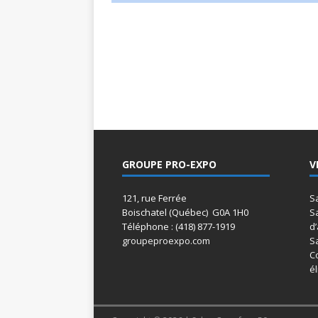
GROUPE PRO-EXPO
V
121, rue Ferrée
S
Boischatel (Québec) G0A 1H0
S
Téléphone : (418) 877-1919
d’
groupeproexpo.com
S
C
é