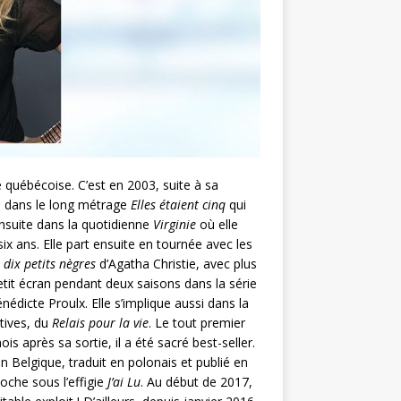
 québécoise. C’est en 2003, suite à sa
an dans le long métrage
Elles étaient cinq
qui
ensuite dans la quotidienne
Virginie
où elle
ix ans. Elle part ensuite en tournée avec les
 dix petits nègres
d’Agatha Christie, avec plus
petit écran pendant deux saisons dans la série
dicte Proulx. Elle s’implique aussi dans la
tives, du
Relais pour la vie
. Le tout premier
is après sa sortie, il a été sacré best-seller.
 Belgique, traduit en polonais et publié en
che sous l’effigie
J’ai Lu
. Au début de 2017,