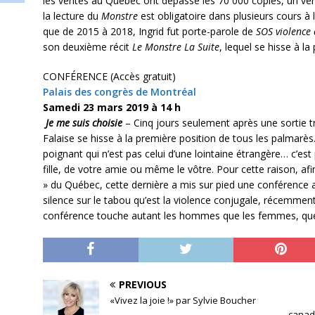
les ventes au Québec ont dépassé les 70 000 copies, un vérita
la lecture du
Monstre
est obligatoire dans plusieurs cours à
que de 2015 à 2018, Ingrid fut porte-parole de
SOS violence 
son deuxième récit
Le Monstre La Suite
, lequel se hisse à l
CONFÉRENCE (Accès gratuit)
Palais des congrès de Montréal
Samedi 23 mars 2019 à 14 h
Je me suis choisie
– Cinq jours seulement après une sortie tr
Falaise se hisse à la première position de tous les palmarès
poignant qui n’est pas celui d’une lointaine étrangère… c’est
fille, de votre amie ou même le vôtre. Pour cette raison, afi
» du Québec, cette dernière a mis sur pied une conférence af
silence sur le tabou qu’est la violence conjugale, récemmen
conférence touche autant les hommes que les femmes, que
PREVIOUS
«Vivez la joie !» par Sylvie Boucher
canadi