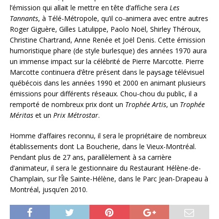
l’émission qui allait le mettre en tête d’affiche sera
Les
Tannants
, à Télé-Métropole, qu’il co-animera avec entre autres
Roger Giguère, Gilles Latulippe, Paolo Noël, Shirley Théroux,
Christine Chartrand, Anne Renée et Joël Denis. Cette émission
humoristique phare (de style burlesque) des années 1970 aura
un immense impact sur la célébrité de Pierre Marcotte. Pierre
Marcotte continuera d’être présent dans le paysage télévisuel
québécois dans les années 1990 et 2000 en animant plusieurs
émissions pour différents réseaux. Chou-chou du public, il a
remporté de nombreux prix dont un
Trophée Artis
, un
Trophée
Méritas
et un
Prix Métrostar
.
Homme d’affaires reconnu, il sera le propriétaire de nombreux
établissements dont La Boucherie, dans le Vieux-Montréal.
Pendant plus de 27 ans, parallèlement à sa carrière
d’animateur, il sera le gestionnaire du Restaurant Hélène-de-
Champlain, sur l’Île Sainte-Hélène, dans le Parc Jean-Drapeau à
Montréal, jusqu’en 2010.